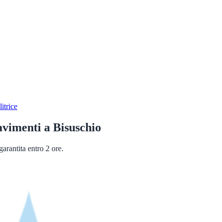
itrice
avimenti
a
Bisuschio
arantita entro 2 ore.