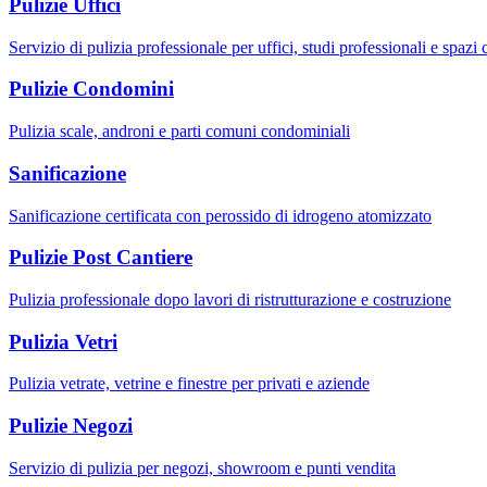
Pulizie Uffici
Servizio di pulizia professionale per uffici, studi professionali e spazi
Pulizie Condomini
Pulizia scale, androni e parti comuni condominiali
Sanificazione
Sanificazione certificata con perossido di idrogeno atomizzato
Pulizie Post Cantiere
Pulizia professionale dopo lavori di ristrutturazione e costruzione
Pulizia Vetri
Pulizia vetrate, vetrine e finestre per privati e aziende
Pulizie Negozi
Servizio di pulizia per negozi, showroom e punti vendita