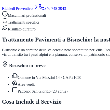
Richiedi Preventivo
346 748 3943
Macchinari professionali
Trattamenti specifici
Risultato duraturo
Trattamento Pavimenti
a
Bisuschio
: la nos
Bisuschio è un comune della Valceresio noto soprattutto per Villa Cicog
via di transito tra i passi alpini e la pianura, conserva un patrimonio 
Bisuschio
in breve
Comune in
Via Mazzini 14
· CAP
21050
Aree verdi:
Patrono:
San Giorgio
(
23 aprile
)
Cosa Include il Servizio