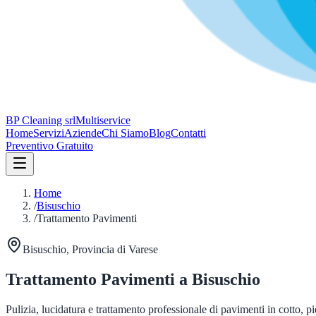
BP Cleaning srl
Multiservice
Home
Servizi
Aziende
Chi Siamo
Blog
Contatti
Preventivo Gratuito
Home
/
Bisuschio
/
Trattamento Pavimenti
Bisuschio
, Provincia di
Varese
Trattamento Pavimenti
a
Bisuschio
Pulizia, lucidatura e trattamento professionale di pavimenti in cotto, p