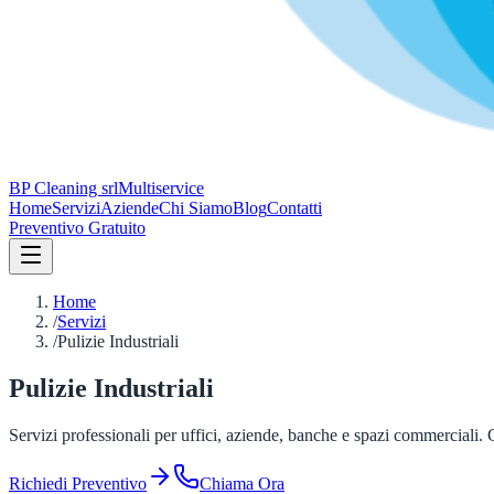
BP Cleaning srl
Multiservice
Home
Servizi
Aziende
Chi Siamo
Blog
Contatti
Preventivo Gratuito
Home
/
Servizi
/
Pulizie Industriali
Pulizie Industriali
Servizi professionali per uffici, aziende, banche e spazi commerciali. C
Richiedi Preventivo
Chiama Ora