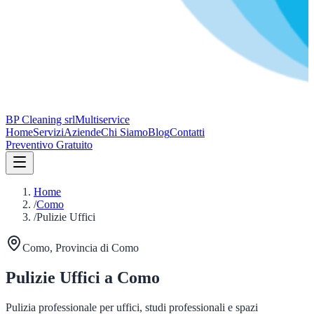
BP Cleaning srl
Multiservice
Home
Servizi
Aziende
Chi Siamo
Blog
Contatti
Preventivo Gratuito
Home
/
Como
/
Pulizie Uffici
Como
, Provincia di
Como
Pulizie Uffici
a
Como
Pulizia professionale per uffici, studi professionali e spazi