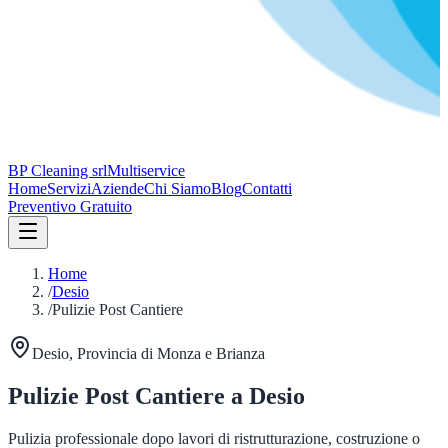
BP Cleaning srl
Multiservice
Home
Servizi
Aziende
Chi Siamo
Blog
Contatti
Preventivo Gratuito
Home
/
Desio
/
Pulizie Post Cantiere
Desio
, Provincia di
Monza e Brianza
Pulizie Post Cantiere
a
Desio
Pulizia professionale dopo lavori di ristrutturazione, costruzione o