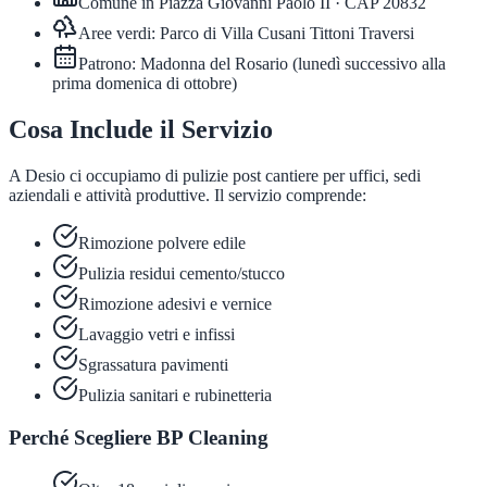
Comune in
Piazza Giovanni Paolo II
· CAP
20832
Aree verdi:
Parco di Villa Cusani Tittoni Traversi
Patrono:
Madonna del Rosario
(
lunedì successivo alla
prima domenica di ottobre
)
Cosa Include il Servizio
A Desio ci occupiamo di pulizie post cantiere per uffici, sedi
aziendali e attività produttive. Il servizio comprende:
Rimozione polvere edile
Pulizia residui cemento/stucco
Rimozione adesivi e vernice
Lavaggio vetri e infissi
Sgrassatura pavimenti
Pulizia sanitari e rubinetteria
Perché Scegliere BP Cleaning