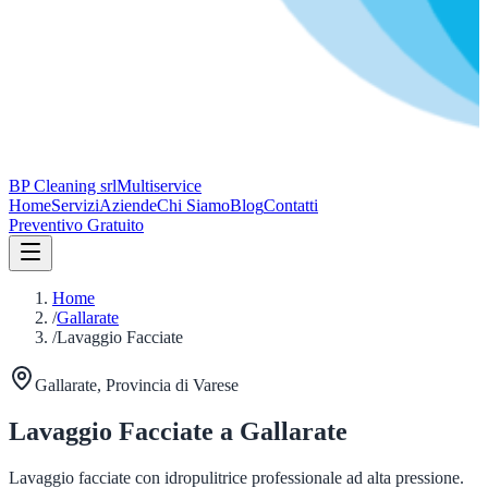
BP Cleaning srl
Multiservice
Home
Servizi
Aziende
Chi Siamo
Blog
Contatti
Preventivo Gratuito
Home
/
Gallarate
/
Lavaggio Facciate
Gallarate
, Provincia di
Varese
Lavaggio Facciate
a
Gallarate
Lavaggio facciate con idropulitrice professionale ad alta pressione.