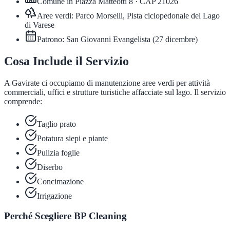
Comune in
Piazza Matteotti 8
· CAP
21026
Aree verdi:
Parco Morselli, Pista ciclopedonale del Lago
di Varese
Patrono:
San Giovanni Evangelista
(
27 dicembre
)
Cosa Include il Servizio
A Gavirate ci occupiamo di manutenzione aree verdi per attività
commerciali, uffici e strutture turistiche affacciate sul lago. Il servizio
comprende:
Taglio prato
Potatura siepi e piante
Pulizia foglie
Diserbo
Concimazione
Irrigazione
Perché Scegliere BP Cleaning