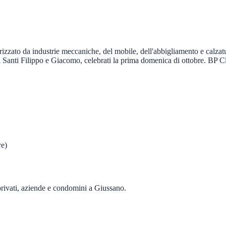
izzato da industrie meccaniche, del mobile, dell'abbigliamento e calzatu
o i Santi Filippo e Giacomo, celebrati la prima domenica di ottobre. BP Cle
re
)
privati, aziende e condomini a
Giussano
.