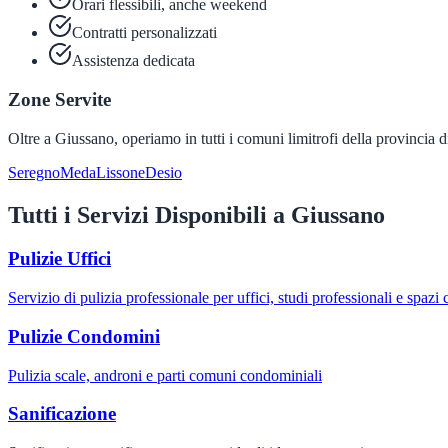
Orari flessibili, anche weekend
Contratti personalizzati
Assistenza dedicata
Zone Servite
Oltre a
Giussano
, operiamo in tutti i comuni limitrofi della provincia 
Seregno
Meda
Lissone
Desio
Tutti i Servizi Disponibili a
Giussano
Pulizie Uffici
Servizio di pulizia professionale per uffici, studi professionali e spazi
Pulizie Condomini
Pulizia scale, androni e parti comuni condominiali
Sanificazione