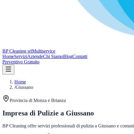
BP Cleaning srl
Multiservice
Home
Servizi
Aziende
Chi Siamo
Blog
Contatti
Preventivo Gratuito
Home
/
Giussano
Provincia di
Monza e Brianza
Impresa di Pulizie a
Giussano
BP Cleaning offre servizi professionali di pulizia a
Giussano
e comuni l