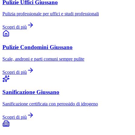
Pulizie Uffici
Giussano
Pulizia professionale per uffici e studi professionali
Scopri di più
Pulizie Condomini
Giussano
Scale, androni e parti comuni sempre pulite
Scopri di più
Sanificazione
Giussano
Sanificazione certificata con perossido di idrogeno
Scopri di più