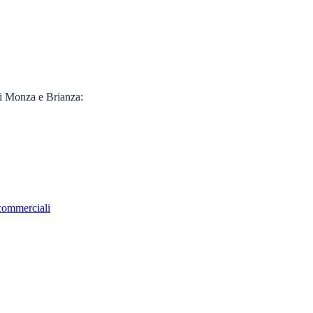
di
Monza e Brianza
:
 commerciali