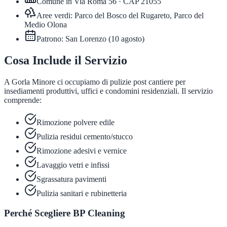
Comune in
Via Roma 56
· CAP
21055
Aree verdi:
Parco del Bosco del Rugareto, Parco del
Medio Olona
Patrono:
San Lorenzo
(
10 agosto
)
Cosa Include il Servizio
A Gorla Minore ci occupiamo di pulizie post cantiere per
insediamenti produttivi, uffici e condomini residenziali. Il servizio
comprende:
Rimozione polvere edile
Pulizia residui cemento/stucco
Rimozione adesivi e vernice
Lavaggio vetri e infissi
Sgrassatura pavimenti
Pulizia sanitari e rubinetteria
Perché Scegliere BP Cleaning