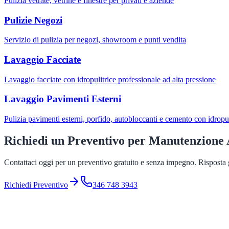
Pulizia vetrate, vetrine e finestre per privati e aziende
Pulizie Negozi
Servizio di pulizia per negozi, showroom e punti vendita
Lavaggio Facciate
Lavaggio facciate con idropulitrice professionale ad alta pressione
Lavaggio Pavimenti Esterni
Pulizia pavimenti esterni, porfido, autobloccanti e cemento con idropul
Richiedi un Preventivo per
Manutenzione 
Contattaci oggi per un preventivo gratuito e senza impegno. Risposta g
Richiedi Preventivo
346 748 3943