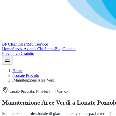
BP Cleaning srl
Multiservice
Home
Servizi
Aziende
Chi Siamo
Blog
Contatti
Preventivo Gratuito
Home
/
Lonate Pozzolo
/
Manutenzione Aree Verdi
Lonate Pozzolo
, Provincia di
Varese
Manutenzione Aree Verdi
a
Lonate Pozzol
Manutenzione professionale di giardini, aree verdi e spazi esterni. Cur