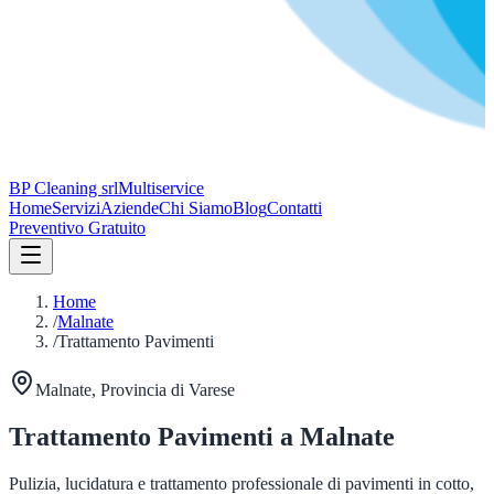
BP Cleaning srl
Multiservice
Home
Servizi
Aziende
Chi Siamo
Blog
Contatti
Preventivo Gratuito
Home
/
Malnate
/
Trattamento Pavimenti
Malnate
, Provincia di
Varese
Trattamento Pavimenti
a
Malnate
Pulizia, lucidatura e trattamento professionale di pavimenti in cotto,