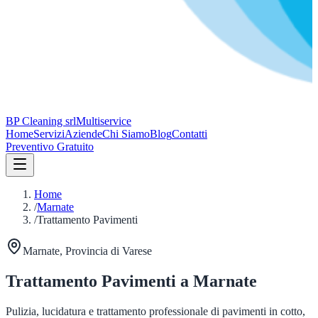
BP Cleaning srl
Multiservice
Home
Servizi
Aziende
Chi Siamo
Blog
Contatti
Preventivo Gratuito
Home
/
Marnate
/
Trattamento Pavimenti
Marnate
, Provincia di
Varese
Trattamento Pavimenti
a
Marnate
Pulizia, lucidatura e trattamento professionale di pavimenti in cotto,