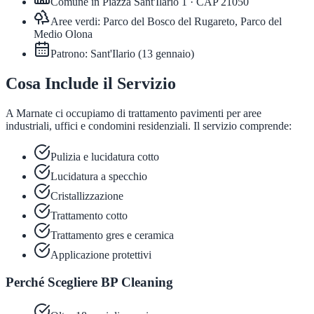
Comune in
Piazza Sant'Ilario 1
· CAP
21050
Aree verdi:
Parco del Bosco del Rugareto, Parco del
Medio Olona
Patrono:
Sant'Ilario
(
13 gennaio
)
Cosa Include il Servizio
A Marnate ci occupiamo di trattamento pavimenti per aree
industriali, uffici e condomini residenziali. Il servizio comprende:
Pulizia e lucidatura cotto
Lucidatura a specchio
Cristallizzazione
Trattamento cotto
Trattamento gres e ceramica
Applicazione protettivi
Perché Scegliere BP Cleaning