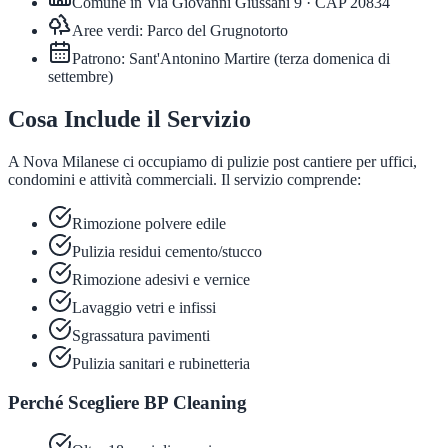
Comune in
Via Giovanni Giussani 9
· CAP
20834
Aree verdi:
Parco del Grugnotorto
Patrono:
Sant'Antonino Martire
(
terza domenica di
settembre
)
Cosa Include il Servizio
A Nova Milanese ci occupiamo di pulizie post cantiere per uffici,
condomini e attività commerciali. Il servizio comprende:
Rimozione polvere edile
Pulizia residui cemento/stucco
Rimozione adesivi e vernice
Lavaggio vetri e infissi
Sgrassatura pavimenti
Pulizia sanitari e rubinetteria
Perché Scegliere BP Cleaning