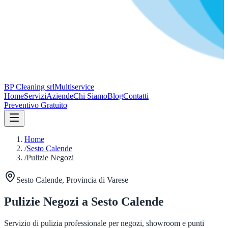
BP Cleaning srl
Multiservice
Home
Servizi
Aziende
Chi Siamo
Blog
Contatti
Preventivo Gratuito
Home
/
Sesto Calende
/
Pulizie Negozi
Sesto Calende
, Provincia di
Varese
Pulizie Negozi
a
Sesto Calende
Servizio di pulizia professionale per negozi, showroom e punti