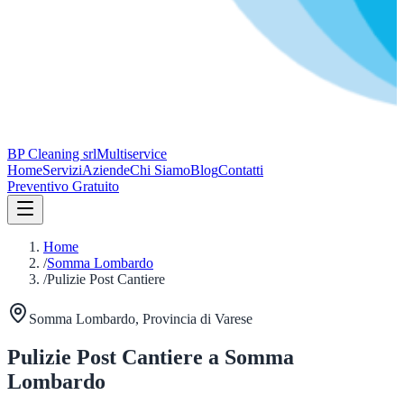
BP Cleaning srl
Multiservice
Home
Servizi
Aziende
Chi Siamo
Blog
Contatti
Preventivo Gratuito
Home
/
Somma Lombardo
/
Pulizie Post Cantiere
Somma Lombardo
, Provincia di
Varese
Pulizie Post Cantiere
a
Somma
Lombardo