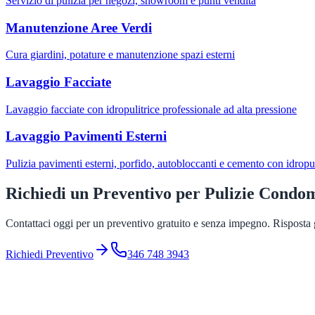
Servizio di pulizia per negozi, showroom e punti vendita
Manutenzione Aree Verdi
Cura giardini, potature e manutenzione spazi esterni
Lavaggio Facciate
Lavaggio facciate con idropulitrice professionale ad alta pressione
Lavaggio Pavimenti Esterni
Pulizia pavimenti esterni, porfido, autobloccanti e cemento con idropul
Richiedi un Preventivo per
Pulizie Condo
Contattaci oggi per un preventivo gratuito e senza impegno. Risposta g
Richiedi Preventivo
346 748 3943