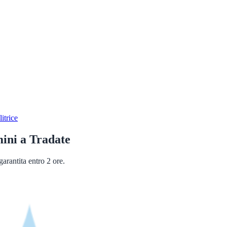
itrice
mini
a
Tradate
arantita entro 2 ore.