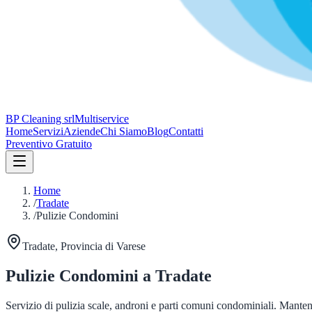
BP Cleaning srl
Multiservice
Home
Servizi
Aziende
Chi Siamo
Blog
Contatti
Preventivo Gratuito
Home
/
Tradate
/
Pulizie Condomini
Tradate
, Provincia di
Varese
Pulizie Condomini
a
Tradate
Servizio di pulizia scale, androni e parti comuni condominiali. Mante