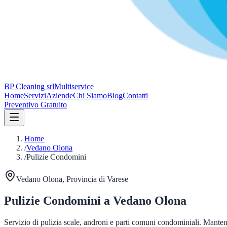
BP Cleaning srl
Multiservice
Home
Servizi
Aziende
Chi Siamo
Blog
Contatti
Preventivo Gratuito
Home
/
Vedano Olona
/
Pulizie Condomini
Vedano Olona
, Provincia di
Varese
Pulizie Condomini
a
Vedano Olona
Servizio di pulizia scale, androni e parti comuni condominiali. Mante