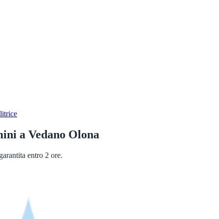
itrice
mini
a
Vedano Olona
arantita entro 2 ore.