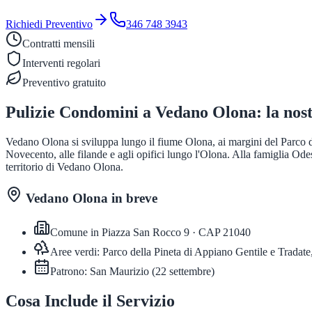
Richiedi Preventivo
346 748 3943
Contratti mensili
Interventi regolari
Preventivo gratuito
Pulizie Condomini
a
Vedano Olona
: la nos
Vedano Olona si sviluppa lungo il fiume Olona, ai margini del Parco de
Novecento, alle filande e agli opifici lungo l'Olona. Alla famiglia Ode
territorio di Vedano Olona.
Vedano Olona
in breve
Comune in
Piazza San Rocco 9
· CAP
21040
Aree verdi:
Parco della Pineta di Appiano Gentile e Trada
Patrono:
San Maurizio
(
22 settembre
)
Cosa Include il Servizio