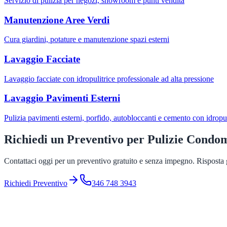
Servizio di pulizia per negozi, showroom e punti vendita
Manutenzione Aree Verdi
Cura giardini, potature e manutenzione spazi esterni
Lavaggio Facciate
Lavaggio facciate con idropulitrice professionale ad alta pressione
Lavaggio Pavimenti Esterni
Pulizia pavimenti esterni, porfido, autobloccanti e cemento con idropul
Richiedi un Preventivo per
Pulizie Condo
Contattaci oggi per un preventivo gratuito e senza impegno. Risposta g
Richiedi Preventivo
346 748 3943