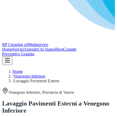
BP Cleaning srl
Multiservice
Home
Servizi
Aziende
Chi Siamo
Blog
Contatti
Preventivo Gratuito
Home
/
Venegono Inferiore
/
Lavaggio Pavimenti Esterni
Venegono Inferiore
, Provincia di
Varese
Lavaggio Pavimenti Esterni
a
Venegono
Inferiore