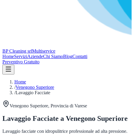
BP Cleaning srl
Multiservice
Home
Servizi
Aziende
Chi Siamo
Blog
Contatti
Preventivo Gratuito
Home
/
Venegono Superiore
/
Lavaggio Facciate
Venegono Superiore
, Provincia di
Varese
Lavaggio Facciate
a
Venegono Superiore
Lavaggio facciate con idropulitrice professionale ad alta pressione.