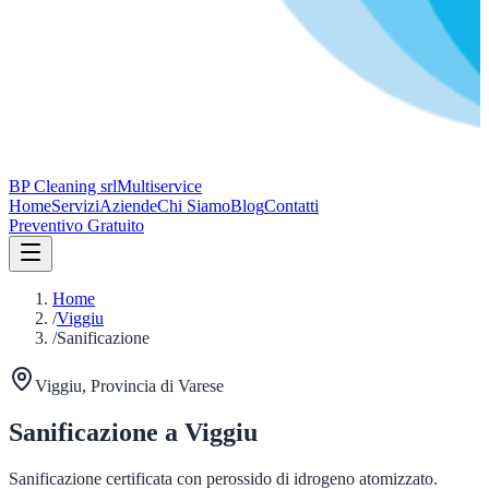
BP Cleaning srl
Multiservice
Home
Servizi
Aziende
Chi Siamo
Blog
Contatti
Preventivo Gratuito
Home
/
Viggiu
/
Sanificazione
Viggiu
, Provincia di
Varese
Sanificazione
a
Viggiu
Sanificazione certificata con perossido di idrogeno atomizzato.