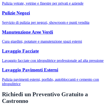
Pulizia vetrate, vetrine e finestre per privati e aziende
Pulizie Negozi
Servizio di pulizia per negozi, showroom e punti vendita
Manutenzione Aree Verdi
Cura giardini, potature e manutenzione spazi esterni
Lavaggio Facciate
Lavaggio facciate con idropulitrice professionale ad alta pressione
Lavaggio Pavimenti Esterni
Pulizia pavimenti esterni, porfido, autobloccanti e cemento con
idropulitrice
Richiedi un Preventivo Gratuito a
Castronno