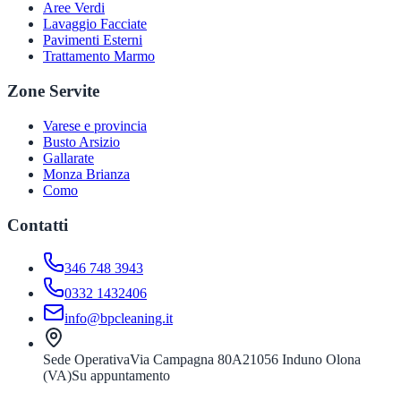
Aree Verdi
Lavaggio Facciate
Pavimenti Esterni
Trattamento Marmo
Zone Servite
Varese e provincia
Busto Arsizio
Gallarate
Monza Brianza
Como
Contatti
346 748 3943
0332 1432406
info@bpcleaning.it
Sede Operativa
Via Campagna 80A
21056 Induno Olona
(VA)
Su appuntamento