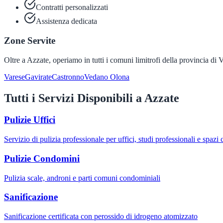
Contratti personalizzati
Assistenza dedicata
Zone Servite
Oltre a
Azzate
, operiamo in tutti i comuni limitrofi della provincia di
V
Varese
Gavirate
Castronno
Vedano Olona
Tutti i Servizi Disponibili a
Azzate
Pulizie Uffici
Servizio di pulizia professionale per uffici, studi professionali e spazi
Pulizie Condomini
Pulizia scale, androni e parti comuni condominiali
Sanificazione
Sanificazione certificata con perossido di idrogeno atomizzato