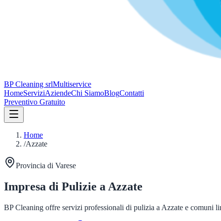
BP Cleaning srl
Multiservice
Home
Servizi
Aziende
Chi Siamo
Blog
Contatti
Preventivo Gratuito
Home
/
Azzate
Provincia di
Varese
Impresa di Pulizie a
Azzate
BP Cleaning offre servizi professionali di pulizia a
Azzate
e comuni limi