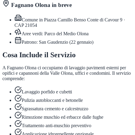
Fagnano Olona
in breve
Comune in
Piazza Camillo Benso Conte di Cavour 9
·
CAP
21054
Aree verdi:
Parco del Medio Olona
Patrono:
San Gaudenzio
(
22 gennaio
)
Cosa Include il Servizio
A Fagnano Olona ci occupiamo di lavaggio pavimenti esterni per
opifici e capannoni della Valle Olona, uffici e condomini. Il servizio
comprende:
Lavaggio porfido e cubetti
Pulizia autobloccanti e betonelle
Sgrassatura cemento e calcestruzzo
Rimozione muschio ed erbacce dalle fughe
Trattamento anti-muschio preventivo
Applicazione idrorepellente opzionale