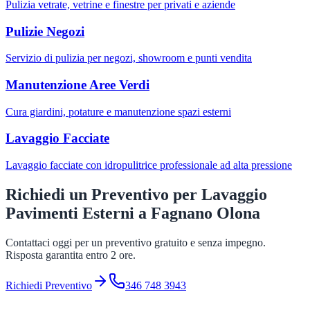
Pulizia vetrate, vetrine e finestre per privati e aziende
Pulizie Negozi
Servizio di pulizia per negozi, showroom e punti vendita
Manutenzione Aree Verdi
Cura giardini, potature e manutenzione spazi esterni
Lavaggio Facciate
Lavaggio facciate con idropulitrice professionale ad alta pressione
Richiedi un Preventivo per
Lavaggio
Pavimenti Esterni
a
Fagnano Olona
Contattaci oggi per un preventivo gratuito e senza impegno.
Risposta garantita entro 2 ore.
Richiedi Preventivo
346 748 3943