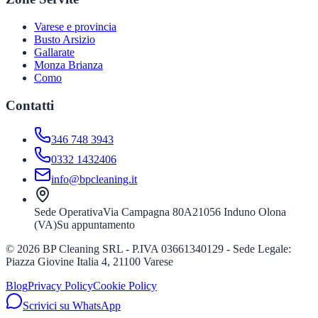
Varese e provincia
Busto Arsizio
Gallarate
Monza Brianza
Como
Contatti
346 748 3943
0332 1432406
info@bpcleaning.it
Sede Operativa
Via Campagna 80A
21056 Induno Olona
(VA)
Su appuntamento
©
2026
BP Cleaning SRL - P.IVA 03661340129 - Sede Legale:
Piazza Giovine Italia 4, 21100 Varese
Blog
Privacy Policy
Cookie Policy
Scrivici su WhatsApp