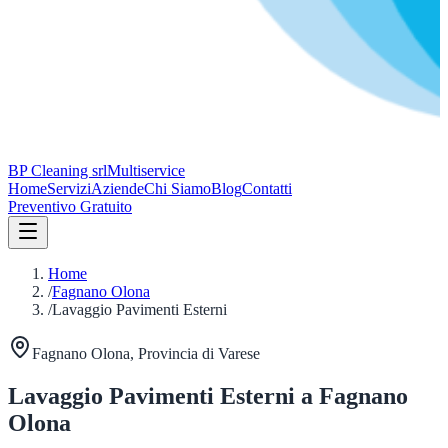
BP Cleaning srl
Multiservice
Home
Servizi
Aziende
Chi Siamo
Blog
Contatti
Preventivo Gratuito
Home
/
Fagnano Olona
/
Lavaggio Pavimenti Esterni
Fagnano Olona
, Provincia di
Varese
Lavaggio Pavimenti Esterni
a
Fagnano
Olona