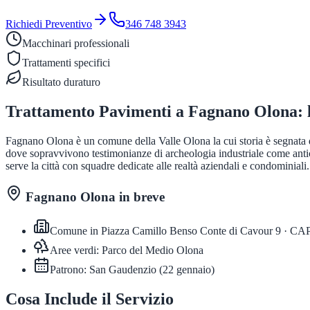
Richiedi Preventivo
346 748 3943
Macchinari professionali
Trattamenti specifici
Risultato duraturo
Trattamento Pavimenti
a
Fagnano Olona
:
Fagnano Olona è un comune della Valle Olona la cui storia è segnata dall
dove sopravvivono testimonianze di archeologia industriale come antich
serve la città con squadre dedicate alle realtà aziendali e condominiali.
Fagnano Olona
in breve
Comune in
Piazza Camillo Benso Conte di Cavour 9
· CA
Aree verdi:
Parco del Medio Olona
Patrono:
San Gaudenzio
(
22 gennaio
)
Cosa Include il Servizio