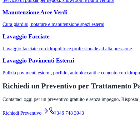
Servizio di pulizia per negozi, showroom e punti vendita
Manutenzione Aree Verdi
Cura giardini, potature e manutenzione spazi esterni
Lavaggio Facciate
Lavaggio facciate con idropulitrice professionale ad alta pressione
Lavaggio Pavimenti Esterni
Pulizia pavimenti esterni, porfido, autobloccanti e cemento con idropul
Richiedi un Preventivo per
Trattamento P
Contattaci oggi per un preventivo gratuito e senza impegno. Risposta g
Richiedi Preventivo
346 748 3943