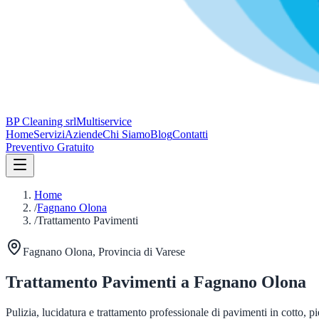
BP Cleaning srl
Multiservice
Home
Servizi
Aziende
Chi Siamo
Blog
Contatti
Preventivo Gratuito
Home
/
Fagnano Olona
/
Trattamento Pavimenti
Fagnano Olona
, Provincia di
Varese
Trattamento Pavimenti
a
Fagnano Olona
Pulizia, lucidatura e trattamento professionale di pavimenti in cotto, p