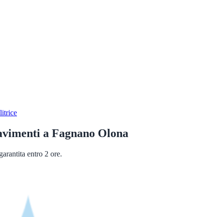
itrice
avimenti
a
Fagnano Olona
arantita entro 2 ore.