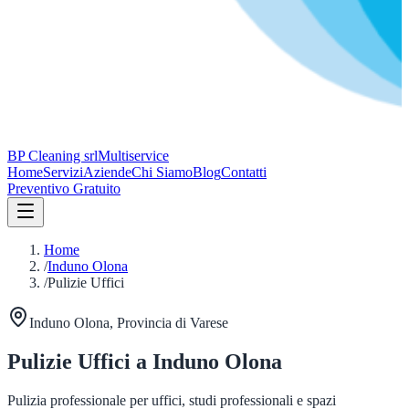
BP Cleaning srl
Multiservice
Home
Servizi
Aziende
Chi Siamo
Blog
Contatti
Preventivo Gratuito
Home
/
Induno Olona
/
Pulizie Uffici
Induno Olona
, Provincia di
Varese
Pulizie Uffici
a
Induno Olona
Pulizia professionale per uffici, studi professionali e spazi