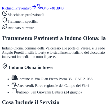
Richiedi Preventivo
346 748 3943
Macchinari professionali
Trattamenti specifici
Risultato duraturo
Trattamento Pavimenti
a
Induno Olona
: l
Induno Olona, comune della Valceresio alle porte di Varese, è la sede d
Angelo Poretti in stile Liberty e lo stabilimento italiano del cioccolat
interventi immediati in tutto il paese.
Induno Olona
in breve
Comune in
Via Gian Pietro Porro 35
· CAP
21056
Aree verdi:
Parco regionale del Campo dei Fiori
Patrono:
San Giovanni Battista
(
24 giugno
)
Cosa Include il Servizio