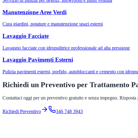
Servizio di pulizia per negozi, showroom e punti vendita
Manutenzione Aree Verdi
Cura giardini, potature e manutenzione spazi esterni
Lavaggio Facciate
Lavaggio facciate con idropulitrice professionale ad alta pressione
Lavaggio Pavimenti Esterni
Pulizia pavimenti esterni, porfido, autobloccanti e cemento con idropul
Richiedi un Preventivo per
Trattamento P
Contattaci oggi per un preventivo gratuito e senza impegno. Risposta g
Richiedi Preventivo
346 748 3943