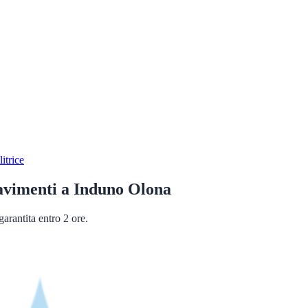
itrice
avimenti
a
Induno Olona
arantita entro 2 ore.