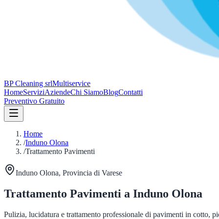
BP Cleaning srl
Multiservice
Home
Servizi
Aziende
Chi Siamo
Blog
Contatti
Preventivo Gratuito
Home
/
Induno Olona
/
Trattamento Pavimenti
Induno Olona
, Provincia di
Varese
Trattamento Pavimenti
a
Induno Olona
Pulizia, lucidatura e trattamento professionale di pavimenti in cotto, p