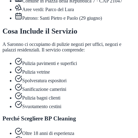
Comune in
Piazza della Repubblica 7
· CAP
21047
Aree verdi:
Parco del Lura
Patrono:
Santi Pietro e Paolo
(
29 giugno
)
Cosa Include il Servizio
A Saronno ci occupiamo di pulizie negozi per uffici, negozi e
palazzi residenziali. Il servizio comprende:
Pulizia pavimenti e superfici
Pulizia vetrine
Spolveratura espositori
Sanificazione camerini
Pulizia bagni clienti
Svuotamento cestini
Perché Scegliere BP Cleaning
Oltre 18 anni di esperienza