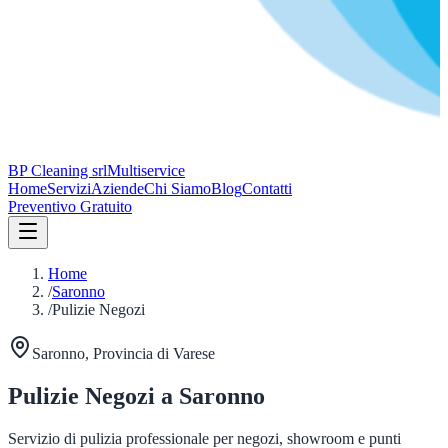
BP Cleaning srl
Multiservice
Home
Servizi
Aziende
Chi Siamo
Blog
Contatti
Preventivo Gratuito
Home
/
Saronno
/
Pulizie Negozi
Saronno
, Provincia di
Varese
Pulizie Negozi
a
Saronno
Servizio di pulizia professionale per negozi, showroom e punti