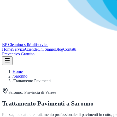
BP Cleaning srl
Multiservice
Home
Servizi
Aziende
Chi Siamo
Blog
Contatti
Preventivo Gratuito
Home
/
Saronno
/
Trattamento Pavimenti
Saronno
, Provincia di
Varese
Trattamento Pavimenti
a
Saronno
Pulizia, lucidatura e trattamento professionale di pavimenti in cotto, p