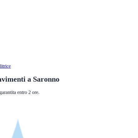
itrice
avimenti
a
Saronno
arantita entro 2 ore.