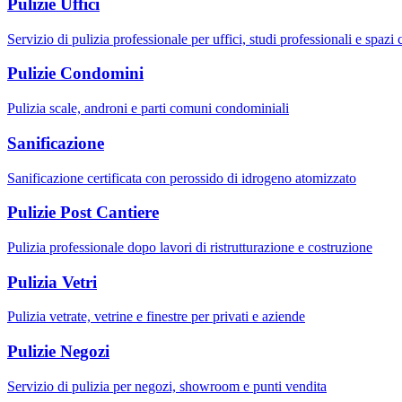
Pulizie Uffici
Servizio di pulizia professionale per uffici, studi professionali e spazi
Pulizie Condomini
Pulizia scale, androni e parti comuni condominiali
Sanificazione
Sanificazione certificata con perossido di idrogeno atomizzato
Pulizie Post Cantiere
Pulizia professionale dopo lavori di ristrutturazione e costruzione
Pulizia Vetri
Pulizia vetrate, vetrine e finestre per privati e aziende
Pulizie Negozi
Servizio di pulizia per negozi, showroom e punti vendita