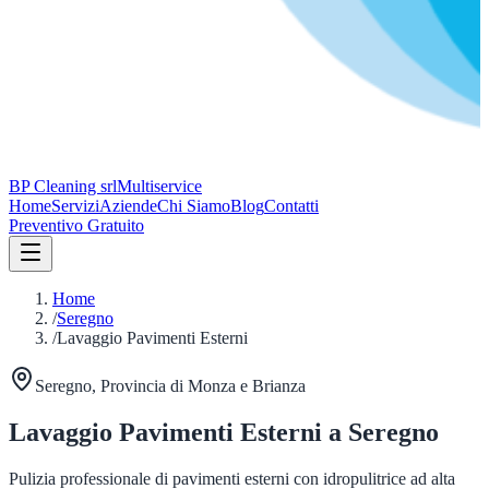
BP Cleaning srl
Multiservice
Home
Servizi
Aziende
Chi Siamo
Blog
Contatti
Preventivo Gratuito
Home
/
Seregno
/
Lavaggio Pavimenti Esterni
Seregno
, Provincia di
Monza e Brianza
Lavaggio Pavimenti Esterni
a
Seregno
Pulizia professionale di pavimenti esterni con idropulitrice ad alta