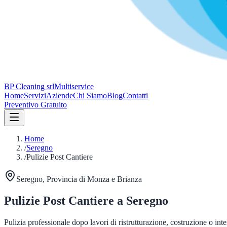
BP Cleaning srl
Multiservice
Home
Servizi
Aziende
Chi Siamo
Blog
Contatti
Preventivo Gratuito
Home
/
Seregno
/
Pulizie Post Cantiere
Seregno
, Provincia di
Monza e Brianza
Pulizie Post Cantiere
a
Seregno
Pulizia professionale dopo lavori di ristrutturazione, costruzione o int