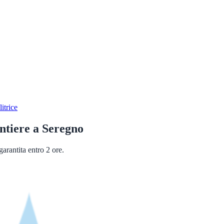
itrice
ntiere
a
Seregno
arantita entro 2 ore.