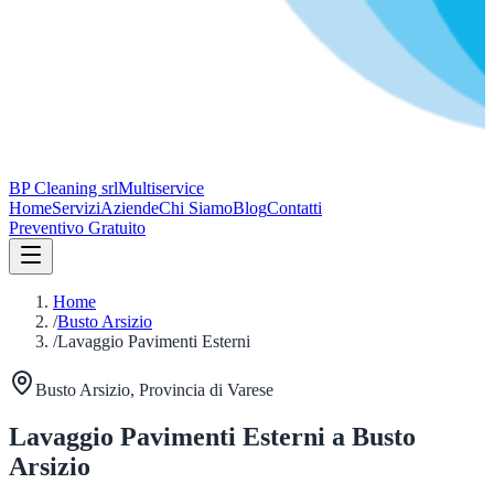
BP Cleaning srl
Multiservice
Home
Servizi
Aziende
Chi Siamo
Blog
Contatti
Preventivo Gratuito
Home
/
Busto Arsizio
/
Lavaggio Pavimenti Esterni
Busto Arsizio
, Provincia di
Varese
Lavaggio Pavimenti Esterni
a
Busto
Arsizio