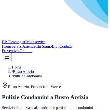
BP Cleaning srl
Multiservice
Home
Servizi
Aziende
Chi Siamo
Blog
Contatti
Preventivo Gratuito
Home
/
Busto Arsizio
/
Pulizie Condomini
Busto Arsizio
, Provincia di
Varese
Pulizie Condomini
a
Busto Arsizio
Servizio di pulizia scale, androni e parti comuni condominiali.