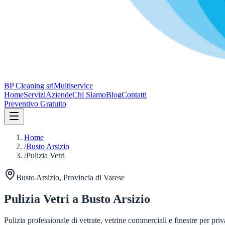
BP Cleaning srl
Multiservice
Home
Servizi
Aziende
Chi Siamo
Blog
Contatti
Preventivo Gratuito
Home
/
Busto Arsizio
/
Pulizia Vetri
Busto Arsizio
, Provincia di
Varese
Pulizia Vetri
a
Busto Arsizio
Pulizia professionale di vetrate, vetrine commerciali e finestre per priv