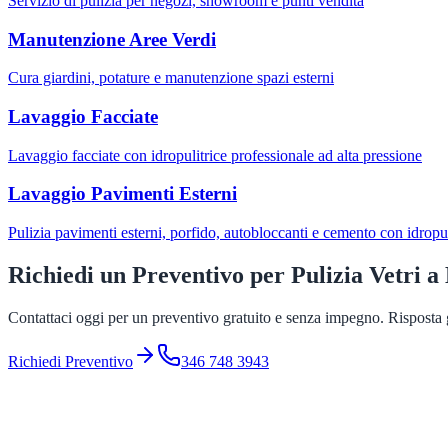
Servizio di pulizia per negozi, showroom e punti vendita
Manutenzione Aree Verdi
Cura giardini, potature e manutenzione spazi esterni
Lavaggio Facciate
Lavaggio facciate con idropulitrice professionale ad alta pressione
Lavaggio Pavimenti Esterni
Pulizia pavimenti esterni, porfido, autobloccanti e cemento con idropul
Richiedi un Preventivo per
Pulizia Vetri
a
Contattaci oggi per un preventivo gratuito e senza impegno. Risposta g
Richiedi Preventivo
346 748 3943