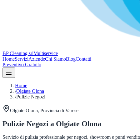
BP Cleaning srl
Multiservice
Home
Servizi
Aziende
Chi Siamo
Blog
Contatti
Preventivo Gratuito
Home
/
Olgiate Olona
/
Pulizie Negozi
Olgiate Olona
, Provincia di
Varese
Pulizie Negozi
a
Olgiate Olona
Servizio di pulizia professionale per negozi, showroom e punti vendita.