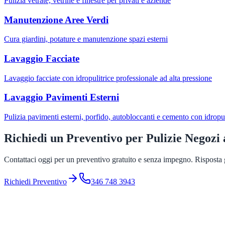
Pulizia vetrate, vetrine e finestre per privati e aziende
Manutenzione Aree Verdi
Cura giardini, potature e manutenzione spazi esterni
Lavaggio Facciate
Lavaggio facciate con idropulitrice professionale ad alta pressione
Lavaggio Pavimenti Esterni
Pulizia pavimenti esterni, porfido, autobloccanti e cemento con idropul
Richiedi un Preventivo per
Pulizie Negozi
Contattaci oggi per un preventivo gratuito e senza impegno. Risposta g
Richiedi Preventivo
346 748 3943