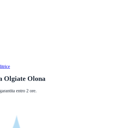
itrice
a
Olgiate Olona
arantita entro 2 ore.