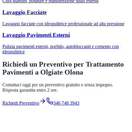
Cura giardini, potature e manutenzione spazi esterni
Lavaggio Facciate
Lavaggio facciate con idropulitrice professionale ad alta pressione
Lavaggio Pavimenti Esterni
Pulizia pavimenti esterni, porfido, autobloccanti e cemento con
idropulitrice
Richiedi un Preventivo per
Trattamento
Pavimenti
a
Olgiate Olona
Contattaci oggi per un preventivo gratuito e senza impegno.
Risposta garantita entro 2 ore.
Richiedi Preventivo
346 748 3943