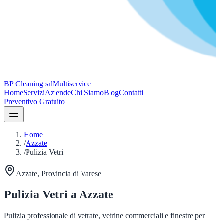
BP Cleaning srl
Multiservice
Home
Servizi
Aziende
Chi Siamo
Blog
Contatti
Preventivo Gratuito
Home
/
Azzate
/
Pulizia Vetri
Azzate
, Provincia di
Varese
Pulizia Vetri
a
Azzate
Pulizia professionale di vetrate, vetrine commerciali e finestre per