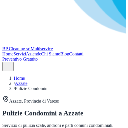
BP Cleaning srl
Multiservice
Home
Servizi
Aziende
Chi Siamo
Blog
Contatti
Preventivo Gratuito
Home
/
Azzate
/
Pulizie Condomini
Azzate
, Provincia di
Varese
Pulizie Condomini
a
Azzate
Servizio di pulizia scale, androni e parti comuni condominiali.